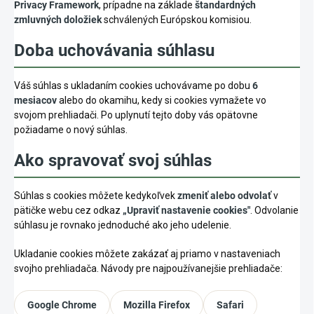
Privacy Framework
, prípadne na základe
štandardných
zmluvných doložiek
schválených Európskou komisiou.
Doba uchovávania súhlasu
Váš súhlas s ukladaním cookies uchovávame po dobu
6
mesiacov
alebo do okamihu, kedy si cookies vymažete vo
svojom prehliadači. Po uplynutí tejto doby vás opätovne
požiadame o nový súhlas.
Ako spravovať svoj súhlas
Súhlas s cookies môžete kedykoľvek
zmeniť alebo odvolať
v
pätičke webu cez odkaz
„Upraviť nastavenie cookies"
. Odvolanie
súhlasu je rovnako jednoduché ako jeho udelenie.
Ukladanie cookies môžete zakázať aj priamo v nastaveniach
svojho prehliadača. Návody pre najpoužívanejšie prehliadače:
Google Chrome
Mozilla Firefox
Safari