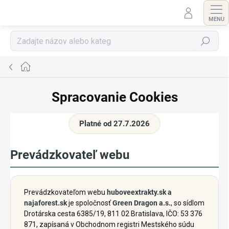
Prejsť
na
obsah
Hľadať
Domov
Spracovanie Cookies
Platné od 27.7.2026
Prevádzkovateľ webu
Prevádzkovateľom webu
huboveextrakty.sk a
najaforest.sk
je spoločnosť
Green Dragon a.s.
, so sídlom
Drotárska cesta 6385/19, 811 02 Bratislava, IČO: 53 376
871, zapísaná v Obchodnom registri Mestského súdu