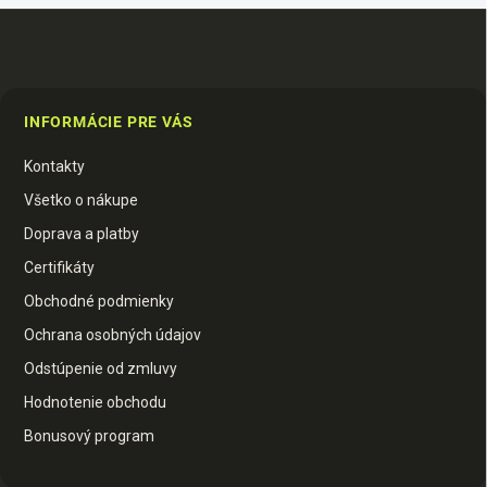
Z
á
p
INFORMÁCIE PRE VÁS
ä
t
Kontakty
i
e
Všetko o nákupe
Doprava a platby
Certifikáty
Obchodné podmienky
Ochrana osobných údajov
Odstúpenie od zmluvy
Hodnotenie obchodu
Bonusový program