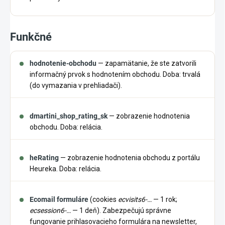
Funkčné
hodnotenie-obchodu
— zapamätanie, že ste zatvorili
informačný prvok s hodnotením obchodu. Doba: trvalá
(do vymazania v prehliadači).
dmartini_shop_rating_sk
— zobrazenie hodnotenia
obchodu. Doba: relácia.
heRating
— zobrazenie hodnotenia obchodu z portálu
Heureka. Doba: relácia.
Ecomail formuláre
(cookies
ecvisits6-…
— 1 rok;
ecsession6-…
— 1 deň). Zabezpečujú správne
fungovanie prihlasovacieho formulára na newsletter,