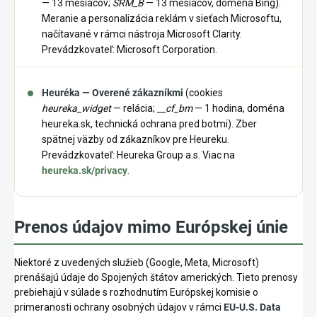
— 13 mesiacov;
SRM_B
— 13 mesiacov, doména Bing).
Meranie a personalizácia reklám v sieťach Microsoftu,
načítavané v rámci nástroja Microsoft Clarity.
Prevádzkovateľ: Microsoft Corporation.
Heuréka — Overené zákazníkmi
(cookies
heureka_widget
— relácia;
__cf_bm
— 1 hodina, doména
heureka.sk, technická ochrana pred botmi). Zber
spätnej väzby od zákazníkov pre Heureku.
Prevádzkovateľ: Heureka Group a.s. Viac na
heureka.sk/privacy
.
Prenos údajov mimo Európskej únie
Niektoré z uvedených služieb (Google, Meta, Microsoft)
prenášajú údaje do Spojených štátov amerických. Tieto prenosy
prebiehajú v súlade s rozhodnutím Európskej komisie o
primeranosti ochrany osobných údajov v rámci
EU-U.S. Data