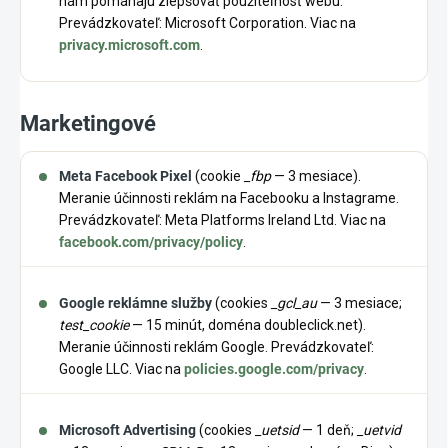
nám pomáhajú zlepšovať použiteľnosť webu.
Prevádzkovateľ: Microsoft Corporation. Viac na
privacy.microsoft.com
.
Marketingové
Meta Facebook Pixel
(cookie
_fbp
— 3 mesiace).
Meranie účinnosti reklám na Facebooku a Instagrame.
Prevádzkovateľ: Meta Platforms Ireland Ltd. Viac na
facebook.com/privacy/policy
.
Google reklámne služby
(cookies
_gcl_au
— 3 mesiace;
test_cookie
— 15 minút, doména doubleclick.net).
Meranie účinnosti reklám Google. Prevádzkovateľ:
Google LLC. Viac na
policies.google.com/privacy
.
Microsoft Advertising
(cookies
_uetsid
— 1 deň;
_uetvid