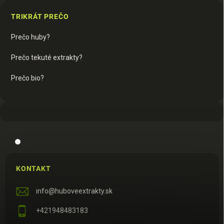
TRIKRÁT PREČO
Prečo huby?
Prečo tekuté extrakty?
Prečo bio?
KONTAKT
info
@
huboveextrakty.sk
+421948483183