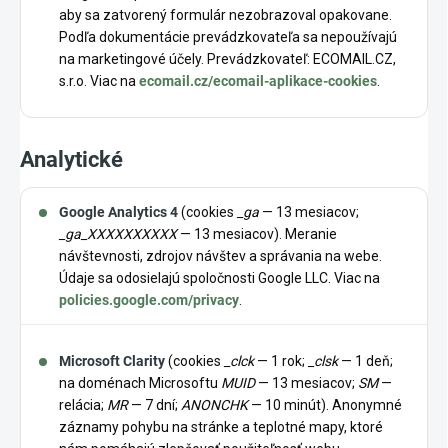
aby sa zatvorený formulár nezobrazoval opakovane.
Podľa dokumentácie prevádzkovateľa sa nepoužívajú
na marketingové účely. Prevádzkovateľ: ECOMAIL.CZ,
s.r.o. Viac na
ecomail.cz/ecomail-aplikace-cookies
.
Analytické
Google Analytics 4
(cookies
_ga
— 13 mesiacov;
_ga_XXXXXXXXXX
— 13 mesiacov). Meranie
návštevnosti, zdrojov návštev a správania na webe.
Údaje sa odosielajú spoločnosti Google LLC. Viac na
policies.google.com/privacy
.
Microsoft Clarity
(cookies
_clck
— 1 rok;
_clsk
— 1 deň;
na doménach Microsoftu
MUID
— 13 mesiacov;
SM
—
relácia;
MR
— 7 dní;
ANONCHK
— 10 minút). Anonymné
záznamy pohybu na stránke a teplotné mapy, ktoré