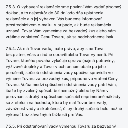
7.5.3. O vybavení reklamácie sme povinní Vám vydať písomný
doklad, a to najneskôr do 30 dní odo dňa uplatnenia
reklamácie a o jej vybavení Vás budeme informovať
prostredníctvom e-mailu. V prípade, ak bude reklamácia
uznaná, Tovar Vám vymeníme za bezvadný kus alebo Vám
vrátime zaplatenú Cenu Tovaru, ak sa nedohodneme inak.
7.5.4. Ak má Tovar vadu, máte právo, aby sme Tovar
bezplatne, včas a riadne opravili alebo Tovar vymenili. Pri
Tovare, ktorého povaha vylučuje opravu (najmä potraviny,
výživové doplnky a Tovar v ochrannom obale po jeho
porušení), spôsob odstránenia vady spočíva spravidla vo
výmene Tovaru za bezvadný kus, prípadne vo vrátení Ceny
Tovaru. Voľba medzi spôsobmi odstránenia vady patrí Vám,
ibaže by zvolený spôsob bol nemožný alebo by Nám v
porovnaní s druhým spôsobom spôsobil neprimerané náklady
so zreteľom na hodnotu, ktorú by mal Tovar bez vady,
závažnosť vady a skutočnosť, či by druhý spôsob bolo možné
vykonať bez závažných ťažkostí pre Vás.
7.5.5. Pri odstraňovaní vady výmenou Tovaru za bezvadný