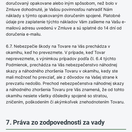
doručovaný opakovane alebo iným spôsobom, než bolo v
Zmluve dohodnuté, je Vašou povinnosťou nahradiť Nám
náklady s týmto opakovaným doručením spojené. Platobné
údaje pre zaplatenie týchto nákladov Vám zašleme na Vašu e-
mailovú adresu uvedenú v Zmluve a sú splatné do 14 dní od
doručenia e-mailu.
6.7. Nebezpečie škody na Tovare na Vás prechádza v
okamihu, keď ho prevezmete. V prípade, keď Tovar
neprevezmete, s výnimkou prípadov podľa čl. 6.4 týchto
Podmienok, prechádza na Vás nebezpečenstvo náhodnej
skazy a náhodného zhoršenia Tovaru v okamihu, kedy ste
mali možnosť ho prevziať, ale z dôvodov na Vašej strane k
prevzatiu nedošlo. Prechod nebezpečenstva náhodnej skazy
a náhodného zhoršenia Tovaru pre Vás znamená, že od tohto
okamihu nesiete všetky dôsledky spojené so stratou,
zničením, poškodením či akýmkoľvek znehodnotením Tovaru.
7. Práva zo zodpovednosti za vady