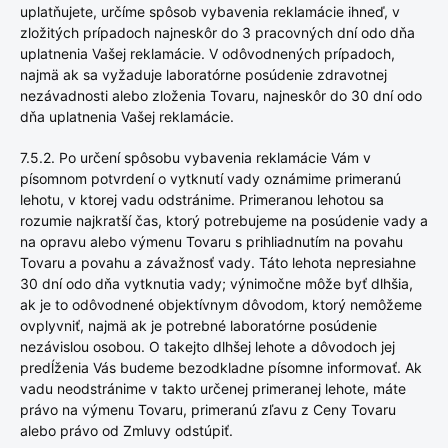
uplatňujete, určíme spôsob vybavenia reklamácie ihneď, v
zložitých prípadoch najneskôr do 3 pracovných dní odo dňa
uplatnenia Vašej reklamácie. V odôvodnených prípadoch,
najmä ak sa vyžaduje laboratórne posúdenie zdravotnej
nezávadnosti alebo zloženia Tovaru, najneskôr do 30 dní odo
dňa uplatnenia Vašej reklamácie.
7.5.2. Po určení spôsobu vybavenia reklamácie Vám v
písomnom potvrdení o vytknutí vady oznámime primeranú
lehotu, v ktorej vadu odstránime. Primeranou lehotou sa
rozumie najkratší čas, ktorý potrebujeme na posúdenie vady a
na opravu alebo výmenu Tovaru s prihliadnutím na povahu
Tovaru a povahu a závažnosť vady. Táto lehota nepresiahne
30 dní odo dňa vytknutia vady; výnimočne môže byť dlhšia,
ak je to odôvodnené objektívnym dôvodom, ktorý nemôžeme
ovplyvniť, najmä ak je potrebné laboratórne posúdenie
nezávislou osobou. O takejto dlhšej lehote a dôvodoch jej
predĺženia Vás budeme bezodkladne písomne informovať. Ak
vadu neodstránime v takto určenej primeranej lehote, máte
právo na výmenu Tovaru, primeranú zľavu z Ceny Tovaru
alebo právo od Zmluvy odstúpiť.