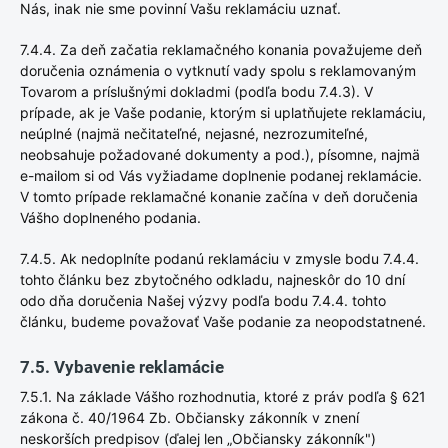
Nás, inak nie sme povinní Vašu reklamáciu uznať.
7.4.4. Za deň začatia reklamačného konania považujeme deň
doručenia oznámenia o vytknutí vady spolu s reklamovaným
Tovarom a príslušnými dokladmi (podľa bodu 7.4.3). V
prípade, ak je Vaše podanie, ktorým si uplatňujete reklamáciu,
neúplné (najmä nečitateľné, nejasné, nezrozumiteľné,
neobsahuje požadované dokumenty a pod.), písomne, najmä
e-mailom si od Vás vyžiadame doplnenie podanej reklamácie.
V tomto prípade reklamačné konanie začína v deň doručenia
Vášho doplneného podania.
7.4.5. Ak nedoplníte podanú reklamáciu v zmysle bodu 7.4.4.
tohto článku bez zbytočného odkladu, najneskôr do 10 dní
odo dňa doručenia Našej výzvy podľa bodu 7.4.4. tohto
článku, budeme považovať Vaše podanie za neopodstatnené.
7.5. Vybavenie reklamácie
7.5.1. Na základe Vášho rozhodnutia, ktoré z práv podľa § 621
zákona č. 40/1964 Zb. Občiansky zákonník v znení
neskorších predpisov (ďalej len „Občiansky zákonník")