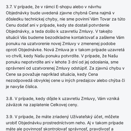
3.7. V prípade, že v rámci E-shopu alebo v návrhu
Objednávky bude uvedená zjavne chybná Cena najmä v
dôsledku technickej chyby, nie sme povinní Vám Tovar za túto
Cenu dodať ani v prípade, kedy ste dostali potvrdenie
Objednávky, a teda došlo k uzavretiu Zmluvy. V takejto
situácii Vás budeme bezodkladne kontaktovať a zašleme Vám
ponuku na uzatvorenie novej Zmluvy v zmenenej podobe
oproti Objednávke. Nová Zmluva je v takom prípade uzavretá
vo chvíli, kedy Našu ponuku potvrdíte. V prípade, že Našu
ponuku nepotvrdíte ani v lehote 3 dní od jej odoslania, sme
oprávnení od uzatvorenej Zmluvy odstúpiť. Za zjavnú chybu v
Cene sa považuje napríklad situácia, kedy Cena
nezodpovedá obvyklej cene u iných predajcov alebo chýba či
je navyše číslica.
3.8. V prípade, kedy dôjde k uzavretiu Zmluvy, Vám vzniká
záväzok na zaplatenie Celkovej ceny.
3.9. V prípade, že máte zriadený Užívateľský účet, môžete
urobiť Objednávku prostredníctvom neho. Aj v takom prípade
máte ale povinnosť skontrolovať správnosť, pravdivosť a