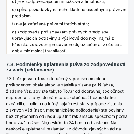
d) je v zodpovedajúcom množstve a hmotnosti;
e) spĺňa požiadavky na neho kladené osobitnými právnymi
predpismi;
f) nie je zaťažené právami tretích strán;
g) zodpovedá požiadavkám právnych predpisov
upravujúcich potraviny a výživové doplnky, najmä z
hľadiska zdravotnej nezávadnosti, označenia, zloženia a
doby minimálnej trvanlivosti.
7.3. Podmienky uplatnenia práva zo zodpovednosti
za vady (reklamácie)
7.3.1. Ak je Vám Tovar doručený v porušenom alebo
poškodenom obale alebo je zásielka zjavne príliš ľahká,
žiadame Vás, aby ste takýto Tovar od dopravnej spoločnosti
nepreberali a aby ste nám túto skutočnosť bezodkladne
oznámili e-mailom na info@najaforest.sk. V prípade zistenia
zjavných vád (napr. mechanického poškodenia) ste povinný
bez zbytočného odkladu uplatniť reklamáciu spôsobom podľa
bodu 7.4.1. nižšie. Najneskôr do 24 hodín od zistenia. Na
neskoršie uplatnenú reklamáciu z dôvodu zjavných vád na