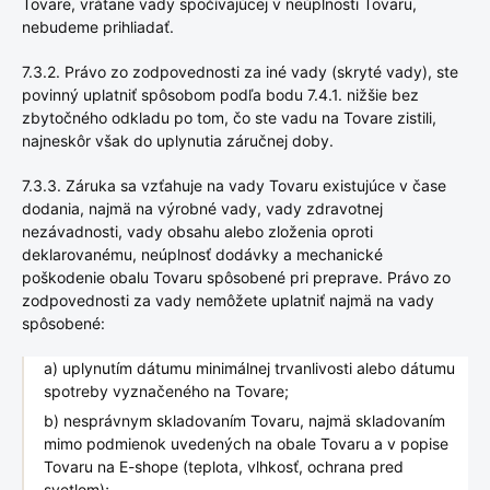
Tovare, vrátane vady spočívajúcej v neúplnosti Tovaru,
nebudeme prihliadať.
7.3.2. Právo zo zodpovednosti za iné vady (skryté vady), ste
povinný uplatniť spôsobom podľa bodu 7.4.1. nižšie bez
zbytočného odkladu po tom, čo ste vadu na Tovare zistili,
najneskôr však do uplynutia záručnej doby.
7.3.3. Záruka sa vzťahuje na vady Tovaru existujúce v čase
dodania, najmä na výrobné vady, vady zdravotnej
nezávadnosti, vady obsahu alebo zloženia oproti
deklarovanému, neúplnosť dodávky a mechanické
poškodenie obalu Tovaru spôsobené pri preprave. Právo zo
zodpovednosti za vady nemôžete uplatniť najmä na vady
spôsobené:
a) uplynutím dátumu minimálnej trvanlivosti alebo dátumu
spotreby vyznačeného na Tovare;
b) nesprávnym skladovaním Tovaru, najmä skladovaním
mimo podmienok uvedených na obale Tovaru a v popise
Tovaru na E-shope (teplota, vlhkosť, ochrana pred
svetlom);