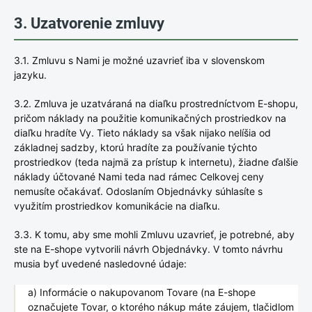
3. Uzatvorenie zmluvy
3.1. Zmluvu s Nami je možné uzavrieť iba v slovenskom
jazyku.
3.2. Zmluva je uzatváraná na diaľku prostredníctvom E-shopu,
pričom náklady na použitie komunikačných prostriedkov na
diaľku hradíte Vy. Tieto náklady sa však nijako nelíšia od
základnej sadzby, ktorú hradíte za používanie týchto
prostriedkov (teda najmä za prístup k internetu), žiadne ďalšie
náklady účtované Nami teda nad rámec Celkovej ceny
nemusíte očakávať. Odoslaním Objednávky súhlasíte s
využitím prostriedkov komunikácie na diaľku.
3.3. K tomu, aby sme mohli Zmluvu uzavrieť, je potrebné, aby
ste na E-shope vytvorili návrh Objednávky. V tomto návrhu
musia byť uvedené nasledovné údaje:
a) Informácie o nakupovanom Tovare (na E-shope
označujete Tovar, o ktorého nákup máte záujem, tlačidlom