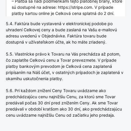
– Platba sa riadi podmienkami tejto platobnej brány, ktoré
sú dostupné na adrese: https://stripe.com. V prípade
platby kartou online je Celková cena splatná do 2 dní.
5.4. Faktúra bude vystavená v elektronickej podobe po
uhradení Celkovej ceny a bude zaslaná na Vašu e-mailovú
adresu uvedenú v Objednávke. Faktúra tovaru bude
dostupná v užívateľskom účte, ak ho máte zriadený.
5.5. Vlastnícke právo k Tovaru na Vás prechádza až potom,
čo zaplatíte Celkovú cenu a Tovar prevezmete. V prípade
platby bankovým prevodom je Celková cena zaplatená
pripísaním na Náš účet, v ostatných prípadoch je zaplatená v
okamihu uskutočnenia platby.
5.6. Pri každom znížení Ceny Tovaru uvádzame ako
predchádzajúcu cenu najnižšiu Cenu, za ktorú sme Tovar
predávali počas 30 dní pred znížením Ceny. Ak sme Tovar
predávali v období kratšom ako 30 dní, ako predchádzajúcu
cenu uvádzame najnižšiu Cenu od začiatku jeho predaja.