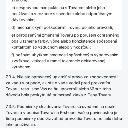
c) nesprávnou manipuláciou s Tovarom alebo jeho
používaním v rozpore s návodom alebo odporúčaným
dávkovaním;
d) mechanickým poškodením Tovaru po jeho prevzatí;
e) prirodzenými zmenami Tovaru po porušení ochranného
obalu (zmena farby, vône alebo konzistencie spôsobená
kontaktom so vzduchom alebo vlhkosťou);
f) bežným úbytkom hmotnosti spôsobeným vyparovaním
zvyškovej vlhkosti v rámci tolerancie deklarovanej
výrobcom.
7.3.4. Nie ste oprávnený uplatniť si právo zo zodpovednosti
za vadu v prípade, ak ste o vade vedeli pred prevzatím
Tovaru, resp. sme Vás na ňu upozornili alebo Vám z toho
dôvodu bola poskytnutá primeraná zľava z Ceny Tovaru.
7.3.5. Podmienky skladovania Tovaru sú uvedené na obale
Tovaru a v popise Tovaru na E-shope. Vašou povinnosťou je
tieto podmienky dodržiavať od prevzatia Tovaru po celú dobu
jeho používania.