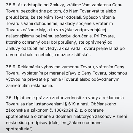
7.5.8. Ak odstúpite od Zmluvy, vrátime Vám zaplatenú Cenu
Tovaru bezodkladne po tom, čo Nám Tovar vrátite alebo
preukážete, že ste Nám Tovar odoslali. Spôsob vrátenia
Tovaru s Vami dohodneme; náklady spojené s vrátením
Tovaru znášame My, a to vo výške zodpovedajúcej
najlacnejšiemu bežnému spôsobu doručenia. Pri Tovare,
ktorého ochranný obal bol porušený, ste oprávnený od
Zmluvy odstúpiť len vtedy, ak sa vada Tovaru prejavila až po
otvorení obalu a nebolo ju možné zistiť skôr.
7.5.9. Reklamáciu vybavíme výmenou Tovaru, vrátením Ceny
Tovaru, vyplatením primeranej zľavy z Ceny Tovaru, písomnou
výzvou na prevzatie plnenia (Tovaru) alebo odôvodneným
zamietnutím reklamácie.
7.6. Uplatnenie práv zo zodpovednosti za vady a reklamácia
Tovaru sa riadi ustanoveniami § 619 a nasl. Občianskeho
zákonníka a zákonom č. 108/2024 Z. z. o ochrane
spotrebiteľa a o zmene a doplnení niektorých zákonov v znení
neskorších predpisov (ďalej len „Zákon o ochrane
spotrebiteľa").