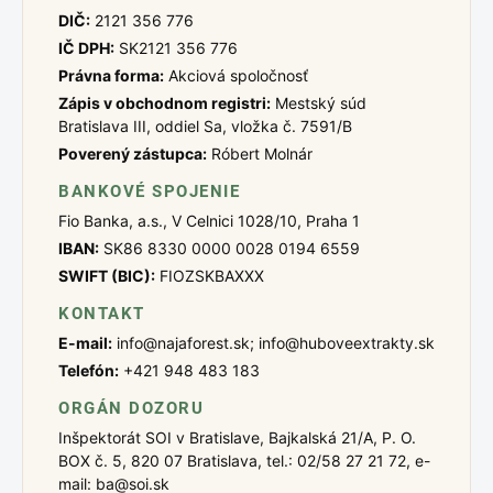
DIČ:
2121 356 776
IČ DPH:
SK2121 356 776
Právna forma:
Akciová spoločnosť
Zápis v obchodnom registri:
Mestský súd
Bratislava III, oddiel Sa, vložka č. 7591/B
Poverený zástupca:
Róbert Molnár
BANKOVÉ SPOJENIE
Fio Banka, a.s., V Celnici 1028/10, Praha 1
IBAN:
SK86 8330 0000 0028 0194 6559
SWIFT (BIC):
FIOZSKBAXXX
KONTAKT
E-mail:
info@najaforest.sk; info@huboveextrakty.sk
Telefón:
+421 948 483 183
ORGÁN DOZORU
Inšpektorát SOI v Bratislave, Bajkalská 21/A, P. O.
BOX č. 5, 820 07 Bratislava, tel.: 02/58 27 21 72, e-
mail: ba@soi.sk