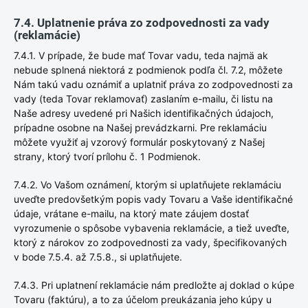
7.4. Uplatnenie práva zo zodpovednosti za vady
(reklamácie)
7.4.1. V prípade, že bude mať Tovar vadu, teda najmä ak
nebude splnená niektorá z podmienok podľa čl. 7.2, môžete
Nám takú vadu oznámiť a uplatniť práva zo zodpovednosti za
vady (teda Tovar reklamovať) zaslaním e-mailu, či listu na
Naše adresy uvedené pri Našich identifikačných údajoch,
prípadne osobne na Našej prevádzkarni. Pre reklamáciu
môžete využiť aj vzorový formulár poskytovaný z Našej
strany, ktorý tvorí prílohu č. 1 Podmienok.
7.4.2. Vo Vašom oznámení, ktorým si uplatňujete reklamáciu
uveďte predovšetkým popis vady Tovaru a Vaše identifikačné
údaje, vrátane e-mailu, na ktorý mate záujem dostať
vyrozumenie o spôsobe vybavenia reklamácie, a tiež uveďte,
ktorý z nárokov zo zodpovednosti za vady, špecifikovaných
v bode 7.5.4. až 7.5.8., si uplatňujete.
7.4.3. Pri uplatnení reklamácie nám predložte aj doklad o kúpe
Tovaru (faktúru), a to za účelom preukázania jeho kúpy u