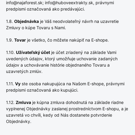
info@najaforest.sk; info@huboveextrakty.sk, právnymi
predpismi označovaná ako predávajúci.
1.8.
Objednávka
je Váš neodvolateľný návrh na uzavretie
Zmluvy o kúpe Tovaru s Nami.
1.9.
Tovar
je všetko, čo môžete nakúpiť na E-shope.
1.10.
Užívateľský účet
je účet zriadený na základe Vami
uvedených údajov, ktorý umožňuje uchovanie zadaných
údajov a uchovávanie histórie objednaného Tovaru a
uzavretých zmlúv.
1.11.
Vy
ste osoba nakupujúca na Našom E-shope, právnymi
predpismi označovaná ako kupujúci.
1.12.
Zmluva
je kúpna zmluva dohodnutá na základe riadne
vyplnenej Objednávky zaslanej prostredníctvom E-shopu, a je
uzavretá vo chvíli, kedy od Nás dostanete potvrdenie
Objednávky.