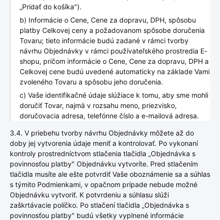
„Pridať do košíka").
b) Informácie o Cene, Cene za dopravu, DPH, spôsobu
platby Celkovej ceny a požadovanom spôsobe doručenia
Tovaru; tieto informácie budú zadané v rámci tvorby
návrhu Objednávky v rámci používateľského prostredia E-
shopu, pričom informácie o Cene, Cene za dopravu, DPH a
Celkovej cene budú uvedené automaticky na základe Vami
zvoleného Tovaru a spôsobu jeho doručenia.
c) Vaše identifikačné údaje slúžiace k tomu, aby sme mohli
doručiť Tovar, najmä v rozsahu meno, priezvisko,
doručovacia adresa, telefónne číslo a e-mailová adresa.
3.4. V priebehu tvorby návrhu Objednávky môžete až do
doby jej vytvorenia údaje meniť a kontrolovať. Po vykonaní
kontroly prostredníctvom stlačenia tlačidla „Objednávka s
povinnosťou platby" Objednávku vytvoríte. Pred stlačením
tlačidla musíte ale ešte potvrdiť Vaše oboznámenie sa a súhlas
s týmito Podmienkami, v opačnom prípade nebude možné
Objednávku vytvoriť. K potvrdeniu a súhlasu slúži
zaškrtávacie políčko. Po stlačení tlačidla „Objednávka s
povinnosťou platby" budú všetky vyplnené informácie