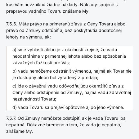
kus Vám nevzniknú žiadne náklady. Náklady spojené s
prepravou vadného Tovaru znášame My.
7.5.6. Máte právo na primeranú zľavu z Ceny Tovaru alebo
právo od Zmluvy odstúpiť aj bez poskytnutia dodatočnej
lehoty na výmenu, ak:
a) sme vyhlásili alebo je z okolností zrejmé, že vadu
neodstránime v primeranej lehote alebo bez spôsobenia
závažných ťažkostí pre Vás;
b) vadu nemôžeme odstrániť výmenou, najmä ak Tovar nie
je dostupný alebo bol vyradený z predaja;
c) ide o závažnú vadu odôvodňujúcu okamžitú zľavu z
Ceny alebo odstúpenie od Zmluvy, najmä vadu zdravotnej
nezávadnosti Tovaru;
d) vada Tovaru sa prejaví opätovne aj po jeho výmene.
7.5.7. Od Zmluvy nemôžete odstúpiť, ak je vada Tovaru iba
nepatrná. Dôkazné bremeno o tom, že vada je nepatrná,
znášame My.