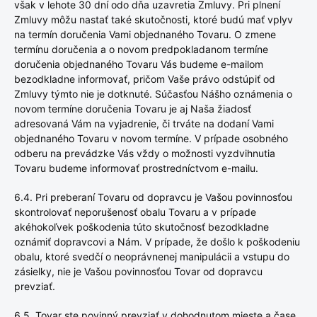
však v lehote 30 dní odo dňa uzavretia Zmluvy. Pri plnení
Zmluvy môžu nastať také skutočnosti, ktoré budú mať vplyv
na termín doručenia Vami objednaného Tovaru. O zmene
termínu doručenia a o novom predpokladanom termíne
doručenia objednaného Tovaru Vás budeme e-mailom
bezodkladne informovať, pričom Vaše právo odstúpiť od
Zmluvy týmto nie je dotknuté. Súčasťou Nášho oznámenia o
novom termíne doručenia Tovaru je aj Naša žiadosť
adresovaná Vám na vyjadrenie, či trváte na dodaní Vami
objednaného Tovaru v novom termíne. V prípade osobného
odberu na prevádzke Vás vždy o možnosti vyzdvihnutia
Tovaru budeme informovať prostredníctvom e-mailu.
6.4. Pri preberaní Tovaru od dopravcu je Vašou povinnosťou
skontrolovať neporušenosť obalu Tovaru a v prípade
akéhokoľvek poškodenia túto skutočnosť bezodkladne
oznámiť dopravcovi a Nám. V prípade, že došlo k poškodeniu
obalu, ktoré svedčí o neoprávnenej manipulácii a vstupu do
zásielky, nie je Vašou povinnosťou Tovar od dopravcu
prevziať.
6.5. Tovar ste povinný prevziať v dohodnutom mieste a čase.