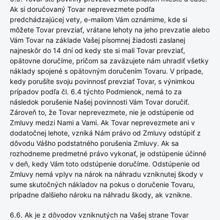
Ak si doručovaný Tovar neprevezmete podľa
predchádzajúcej vety, e-mailom Vám oznámime, kde si
môžete Tovar prevziať, vrátane lehoty na jeho prevzatie alebo
Vám Tovar na základe Vašej písomnej žiadosti zaslanej
najneskôr do 14 dní od kedy ste si mali Tovar prevziať,
opätovne doručíme, pričom sa zaväzujete nám uhradiť všetky
náklady spojené s opätovným doručením Tovaru. V prípade,
kedy porušíte svoju povinnosť prevziať Tovar, s výnimkou
prípadov podľa čl. 6.4 týchto Podmienok, nemá to za
následok porušenie Našej povinnosti Vám Tovar doručiť.
Zároveň to, že Tovar neprevezmete, nie je odstúpenie od
Zmluvy medzi Nami a Vami. Ak Tovar neprevezmete ani v
dodatočnej lehote, vzniká Nám právo od Zmluvy odstúpiť z
dôvodu Vášho podstatného porušenia Zmluvy. Ak sa
rozhodneme predmetné právo vykonať, je odstúpenie účinné
v deň, kedy Vám toto odstúpenie doručíme. Odstúpenie od
Zmluvy nemá vplyv na nárok na náhradu vzniknutej škody v
sume skutočných nákladov na pokus o doručenie Tovaru,
prípadne ďalšieho nároku na náhradu škody, ak vznikne.
6.6. Ak je z dôvodov vzniknutých na Vašej strane Tovar