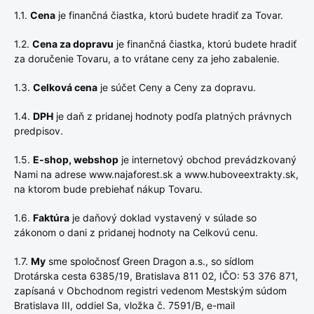
1.1.
Cena
je finančná čiastka, ktorú budete hradiť za Tovar.
1.2.
Cena za dopravu
je finančná čiastka, ktorú budete hradiť
za doručenie Tovaru, a to vrátane ceny za jeho zabalenie.
1.3.
Celková cena
je súčet Ceny a Ceny za dopravu.
1.4.
DPH
je daň z pridanej hodnoty podľa platných právnych
predpisov.
1.5.
E-shop, webshop
je internetový obchod prevádzkovaný
Nami na adrese www.najaforest.sk a www.huboveextrakty.sk,
na ktorom bude prebiehať nákup Tovaru.
1.6.
Faktúra
je daňový doklad vystavený v súlade so
zákonom o dani z pridanej hodnoty na Celkovú cenu.
1.7.
My
sme spoločnosť Green Dragon a.s., so sídlom
Drotárska cesta 6385/19, Bratislava 811 02, IČO: 53 376 871,
zapísaná v Obchodnom registri vedenom Mestským súdom
Bratislava III, oddiel Sa, vložka č. 7591/B, e-mail