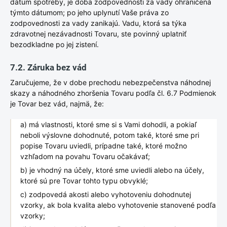
dátum spotreby, je doba zodpovednosti za vady ohraničená
týmto dátumom; po jeho uplynutí Vaše práva zo
zodpovednosti za vady zanikajú. Vadu, ktorá sa týka
zdravotnej nezávadnosti Tovaru, ste povinný uplatniť
bezodkladne po jej zistení.
7.2. Záruka bez vád
Zaručujeme, že v dobe prechodu nebezpečenstva náhodnej
skazy a náhodného zhoršenia Tovaru podľa čl. 6.7 Podmienok
je Tovar bez vád, najmä, že:
a) má vlastnosti, ktoré sme si s Vami dohodli, a pokiaľ
neboli výslovne dohodnuté, potom také, ktoré sme pri
popise Tovaru uviedli, prípadne také, ktoré možno
vzhľadom na povahu Tovaru očakávať;
b) je vhodný na účely, ktoré sme uviedli alebo na účely,
ktoré sú pre Tovar tohto typu obvyklé;
c) zodpovedá akosti alebo vyhotoveniu dohodnutej
vzorky, ak bola kvalita alebo vyhotovenie stanovené podľa
vzorky;