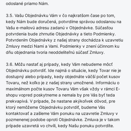
odoslané priamo Nám.
3.5. Vašu Objednávku Vám v čo najkratšom čase po tom,
kedy Nám bude doručená, potvrdíme správou odoslanou na
Vašu e-mailovú adresu zadanú v Objednávke. Súčasťou
potvrdenia bude zhrnutie Objednávky a tieto Podmienky.
Potvrdením Objednávky z našej strany dochádza k uzavretiu
Zmluvy medzi Nami a Vami. Podmienky v znení účinnom ku
dňu objednania tvoria neoddeliteľnú súčasť Zmluvy.
3.6. Môžu nastať aj prípady, kedy Vám nebudeme môcť
Objednávku potvrdiť. Ide najmä o situácie, kedy Tovar nie je
dostupný alebo prípady, kedy objednáte väčší počet kusov
Tovaru, než koľko je z našej strany umožnené. Informáciu o
maximálnom počte kusov Tovaru Vám však vždy v rámci E-
shopu vopred poskytneme a nemala by pre Vás byť teda
prekvapivá. V prípade, že nastane akýkoľvek dôvod, pre
ktorý nemôžeme Objednávku potvrdiť, budeme Vás
kontaktovať a zašleme Vám ponuku na uzavretie Zmluvy v
pozmenenej podobe oproti Objednávke. Zmluva je v takom
prípade uzavretá vo chvíli, kedy Našu ponuku potvrdíte.