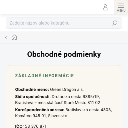
Prejsť
na
obsah
Hľadať
Domov
Obchodné podmienky
ZÁKLADNÉ INFORMÁCIE
Obchodné meno:
Green Dragon a.s.
Sídlo spoločnosti:
Drotárska cesta 6385/19,
Bratislava – mestská časť Staré Mesto 811 02
Korešpondenčná adresa:
Bratislavská cesta 4303,
Komárno 945 01, Slovensko
IČO:
53 376 871