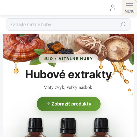
Prejsť
na
obsah
Hľadať
BIO • VITÁLNE HUBY
Hubové extrakty
Malý zvyk, veľký náskok.
→ Zobraziť produkty