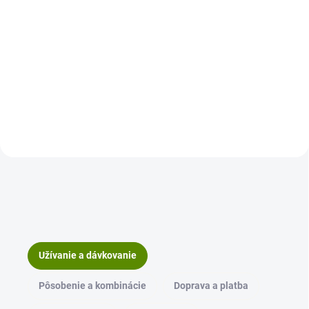
Pre ľudí, ktorých telo nezvláda
Do košíka
trávenie a jedlo tak ako
predtým. Artičoka sa v
Pre ľudí, ktorí riešia pamäť,
tradičných zdrojoch spájala s
sústredenosť a nervový systém.
obdobiami ťažkého jedálnička a
Pre tých, ktorým postupne
zvýšenej záťaže z tukov v...
prestáva fungovať to, čo kedysi
bolo samozrejmé – ruky, nohy,
rovnováha, hlava. V...
Užívanie a dávkovanie
Pôsobenie a kombinácie
Doprava a platba