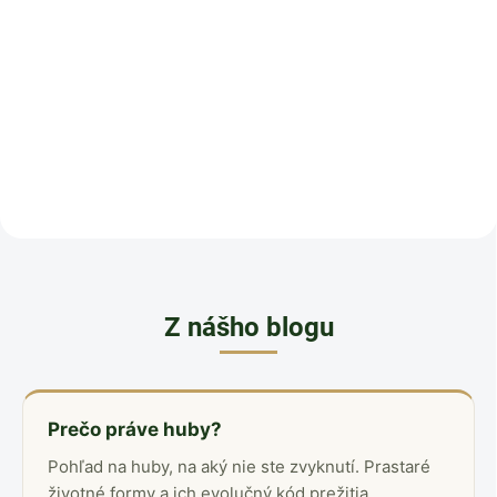
Pre ľudí, ktorí sú dlhodobo pod
Pre ľudí, ktorí sú vyčerpaní tak,
tlakom a cítia, že im dochádzajú
že ani odpočinok
sily. Adaptogény sú v tradičných
nepomáha. Maitake, Reishi a
zdrojoch označované ako byliny,
Shiitake sa v tradičných
ktoré sa užívali pri
zdrojoch používajú spoločne ako
vysporiadavaní sa so...
trojkombinácia v obdobiach, keď
je...
Z nášho blogu
Prečo práve huby?
Pohľad na huby, na aký nie ste zvyknutí. Prastaré
životné formy a ich evolučný kód prežitia.