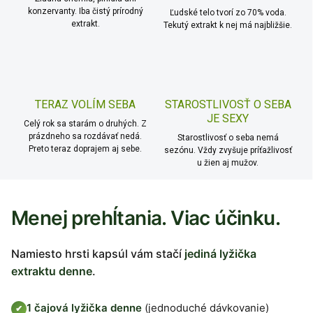
konzervanty. Iba čistý prírodný
Ľudské telo tvorí zo 70% voda.
extrakt.
Tekutý extrakt k nej má najbližšie.
TERAZ VOLÍM SEBA
STAROSTLIVOSŤ O SEBA
JE SEXY
Celý rok sa starám o druhých. Z
prázdneho sa rozdávať nedá.
Starostlivosť o seba nemá
Preto teraz doprajem aj sebe.
sezónu. Vždy zvyšuje príťažlivosť
u žien aj mužov.
Menej prehĺtania. Viac účinku.
Namiesto hrsti kapsúl vám stačí
jediná lyžička
extraktu denne
.
1 čajová lyžička denne
(jednoduché dávkovanie)
✔