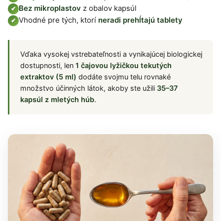
Bez mikroplastov
z obalov kapsúl
✔
Vhodné pre tých, ktorí
neradi prehĺtajú tablety
✔
Vďaka vysokej vstrebateľnosti a vynikajúcej biologickej
dostupnosti, len
1 čajovou lyžičkou tekutých
extraktov (5 ml)
dodáte svojmu telu rovnaké
množstvo účinných látok, akoby ste užili
35–37
kapsúl z mletých húb
.