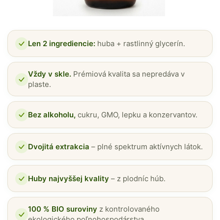
Len 2 ingrediencie:
huba + rastlinný glycerín.
Vždy v skle.
Prémiová kvalita sa nepredáva v
plaste.
Bez alkoholu,
cukru, GMO, lepku a konzervantov.
Dvojitá extrakcia
– plné spektrum aktívnych látok.
Huby najvyššej kvality
– z plodníc húb.
100 % BIO suroviny
z kontrolovaného
ekologického poľnohospodárstva.