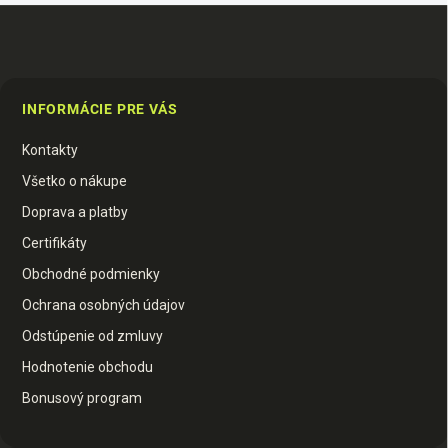
Z
á
p
INFORMÁCIE PRE VÁS
ä
t
Kontakty
i
e
Všetko o nákupe
Doprava a platby
Certifikáty
Obchodné podmienky
Ochrana osobných údajov
Odstúpenie od zmluvy
Hodnotenie obchodu
Bonusový program